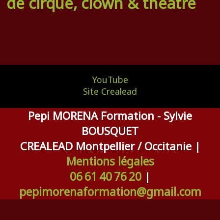
de cirque, clown & théâtre
YouTube
Site Crealead
Pepi MORENA Formation - Sylvie
BOUSQUET
CREALEAD Montpellier / Occitanie |
Mentions légales
06 61 40 76 20
|
pepimorenaformation@gmail.com