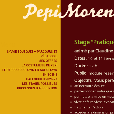
Stage “Pratiqu
Menu
animé par Claudine
SYLVIE BOUSQUET – PARCOURS ET
PÉDAGOGIE
Dates
: 10 et 11 févri
MES OFFRES
Durée
LA COSTUMERIE DE PEPI
: 12 h.
LE PARCOURS CLOWN EN SOI, CLOWN
Public
: module réserv
EN SCÈNE
CALENDRIER 2026-27
Objectifs : vous perf
LES STAGES POSSIBLES
affiner votre écoute
PROCESSUS D’INSCRIPTION
perfectionner votre ques
permettre la mise en mots 
vivre et faire vivre l’évoca
fragmenter l’action
accéder à la dimension pr