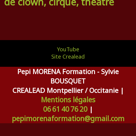
de clown, cirque, théâtre
YouTube
Site Crealead
Pepi MORENA Formation - Sylvie
BOUSQUET
CREALEAD Montpellier / Occitanie |
Mentions légales
06 61 40 76 20
|
pepimorenaformation@gmail.com