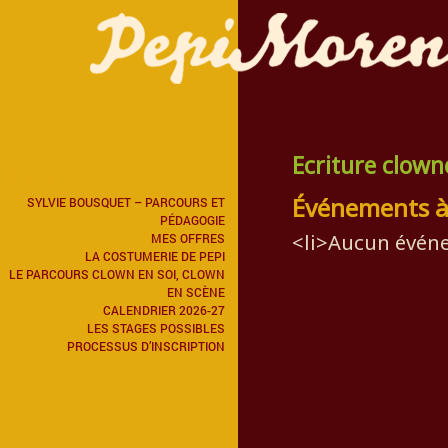
Ecriture clow
Menu
Événements à
SYLVIE BOUSQUET – PARCOURS ET
PÉDAGOGIE
<li>Aucun événe
MES OFFRES
LA COSTUMERIE DE PEPI
LE PARCOURS CLOWN EN SOI, CLOWN
EN SCÈNE
CALENDRIER 2026-27
LES STAGES POSSIBLES
PROCESSUS D’INSCRIPTION